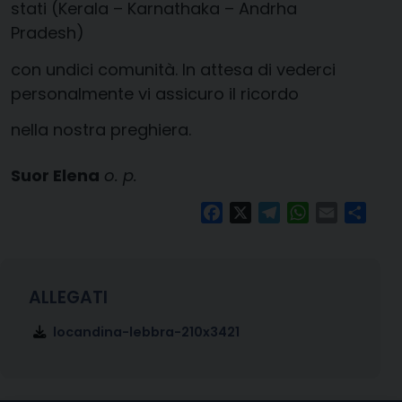
stati (Kerala – Karnathaka – Andrha
Pradesh)
con undici comunità. In attesa di vederci
personalmente vi assicuro il ricordo
nella nostra preghiera.
Suor Elena
o. p.
Facebook
X
Telegram
WhatsApp
Email
Condi
locandina-lebbra-210x3421