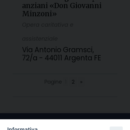
anziani «Don Giovanni
Minzoni»
Opera caritativa e
assistenziale
Via Antonio Gramsci,
72/a - 44011 Argenta FE
Pagine
1
2
»
Informativa