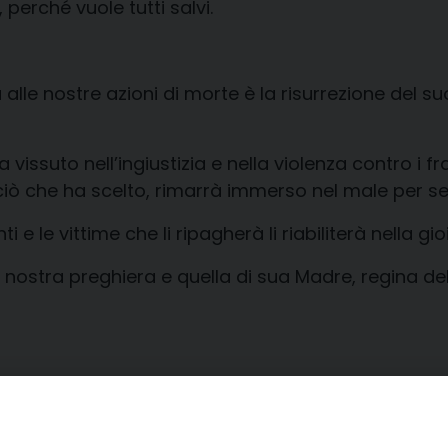
, perché vuole tutti salvi.
alle nostre azioni di morte è la risurrezione del suo 
vissuto nell’ingiustizia e nella violenza contro i f
i ciò che ha scelto, rimarrà immerso nel male per s
i e le vittime che li ripagherà li riabiliterà nella gi
la nostra preghiera e quella di sua Madre, regina de