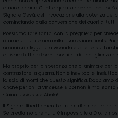
Perciò non ci spaventiamo nemmeno dinanzi al
amore e pace. Contro questo demone che può entra
Signore Gesù, dell’invocazione alla potenza dello 
cominciando dalla conversione dei cuori di tutti.
Possiamo fare tanto, con la preghiera per chiedere 
ritorneranno, se non nella risurrezione finale. Po
umani si infliggono a vicenda e chiedere a Lui che al
attivare tutte le forme possibili di accoglienza e d
Ma proprio per la speranza che ci anima e per la
contrastare la guerra. Non è inevitabile, inelutta
la scia di morti che questo significa. Dobbiamo demi
anche per chi la vincesse. E poi non è mai santa 
Caino uccidesse Abele!
Il Signore liberi le menti e i cuori di chi crede 
Se crediamo che nulla è impossibile a Dio, la nos