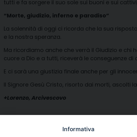
tutti e fa sorgere il suo sole sui buoni e sui cattivi
“Morte, giudizio, inferno e paradiso”
La solennità di oggi ci ricorda che la sua risposta 
e la nostra speranza.
Ma ricordiamo anche che verrà il Giudizio e chi ha 
cuore a Dio e a tutti, riceverà le conseguenze d
E ci sarà una giustizia finale anche per gli innocent
Il Signore Gesù Cristo, risorto dai morti, ascolti 
+Lorenzo, Arcivescovo
Informativa