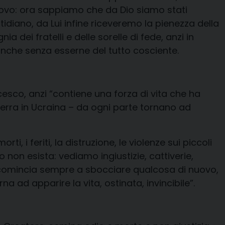
o nuovo: ora sappiamo che da Dio siamo stati
idiano, da Lui infine riceveremo la pienezza della
 dei fratelli e delle sorelle di fede, anzi in
che senza esserne del tutto cosciente.
sco, anzi “contiene una forza di vita che ha
rra in Ucraina – da ogni parte tornano ad
i feriti, la distruzione, le violenze sui piccoli
 non esista: vediamo ingiustizie, cattiverie,
à comincia sempre a sbocciare qualcosa di nuovo,
ad apparire la vita, ostinata, invincibile”.