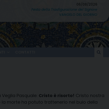
06/08/2026
Festa della Trasfigurazione del Signore
VANGELO DEL GIORNO
TI
CONTATTI
a Veglia Pasquale:
Cristo è risorto!
Cristo nostra
a morte ha potuto trattenerlo nel buio della