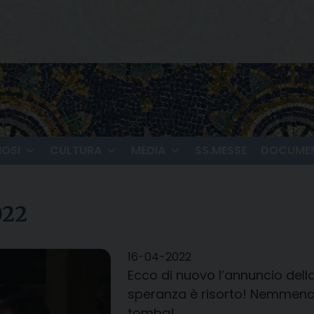
IOSI
CULTURA
MEDIA
SS.MESSE
DOCUMEN
022
16-04-2022
Ecco di nuovo l’annuncio dell
speranza è risorto! Nemmeno l
tomba!