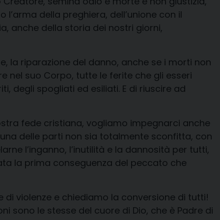
o Creatore, semina odio e morte e non giustizia,
l’arma della preghiera, dell’unione con il
, anche della storia dei nostri giorni,
one, la riparazione del danno, anche se i morti non
 nel suo Corpo, tutte le ferite che gli esseri
, degli spogliati ed esiliati. E di riuscire ad
nostra fede cristiana, vogliamo impegnarci anche
é una delle parti non sia totalmente sconfitta, con
rne l’inganno, l’inutilità e la dannosità per tutti,
 stata la prima conseguenza del peccato che
e di violenze e chiediamo la conversione di tutti!
ni sono le stesse del cuore di Dio, che è Padre di