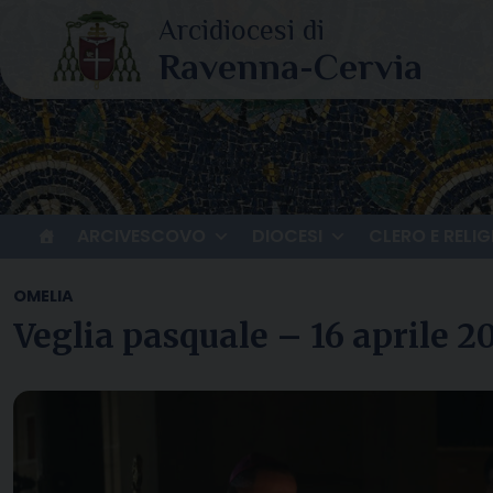
Skip
to
content
ARCIVESCOVO
DIOCESI
CLERO E RELIG
OMELIA
Veglia pasquale – 16 aprile 2