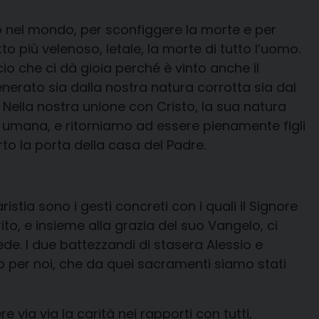
o nel mondo, per sconfiggere la morte e per
tto più velenoso, letale, la morte di tutto l’uomo.
 che ci dà gioia perché è vinto anche il
nerato sia dalla nostra natura corrotta sia dal
 Nella nostra unione con Cristo, la sua natura
a umana, e ritorniamo ad essere pienamente figli
erto la porta della casa del Padre.
ristia sono i gesti concreti con i quali il Signore
ito, e insieme alla grazia del suo Vangelo, ci
ede. I due battezzandi di stasera Alessio e
 per noi, che da quei sacramenti siamo stati
e via via la carità nei rapporti con tutti,