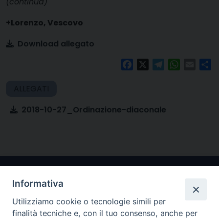
(continua)
+Lorenzo, Vescovo
Download allegato
Facebook
X
Telegram
WhatsAp
Email
Co
2018-10-27_Ordinazione-diaconale
Informativa
Utilizziamo cookie o tecnologie simili per
finalità tecniche e, con il tuo consenso, anche per