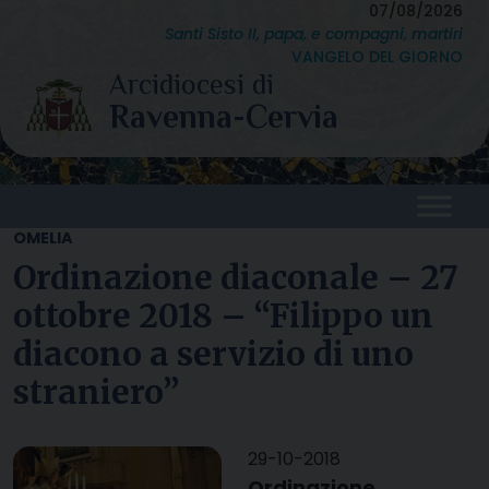
Skip
07/08/2026
Santi Sisto II, papa, e compagni, martiri
to
VANGELO DEL GIORNO
content
OMELIA
Ordinazione diaconale – 27
ottobre 2018 – “Filippo un
diacono a servizio di uno
straniero”
29-10-2018
Ordinazione