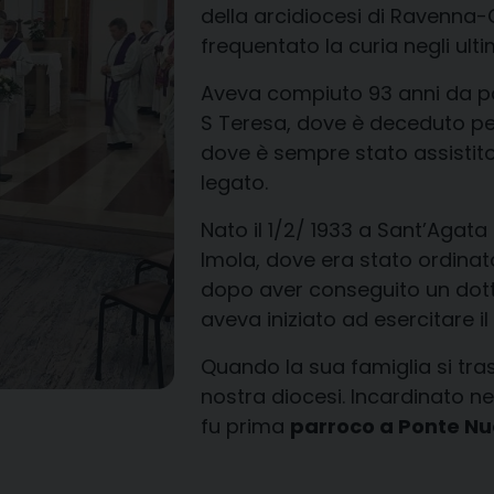
della arcidiocesi di Ravenna-C
frequentato la curia negli ult
Aveva compiuto 93 anni da poc
S Teresa, dove è deceduto per
dove è sempre stato assistito
legato.
Nato il 1/2/ 1933 a Sant’Agata
Imola, dove era stato ordinat
dopo aver conseguito un dott
aveva iniziato ad esercitare il
Quando la sua famiglia si tras
nostra diocesi. Incardinato ne
fu prima
parroco a Ponte N