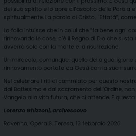
possibilità di relazione con il prossimo. E Gesù q
del suo spirito e lo apre all’ascolto della Parola
spiritualmente. La parola di Cristo, “Effatà”, come
La folla intuisce che in colui che “fa bene ogni co
rinnovando le cose, c’è il Regno di Dio che si sta
avverrà solo con la morte e la risurrezione.
Un miracolo, comunque, quello della guarigione de
rinnovamento portato da Gesù con la sua risurrezi
Nel celebrare i riti di commiato per questo nost
dal Battesimo e dal sacramento dell’Ordine, non
Vangelo alla vita futura, che ci attende. E questa
Lorenzo Ghizzoni, arcivescovo
Ravenna, Opera S. Teresa, 13 febbraio 2026.