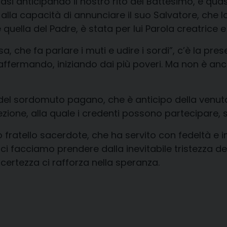
uasi anticipando il nostro rito del Battesimo, e qua
 e alla capacità di annunciare il suo Salvatore, che
 quella del Padre, è stata per lui Parola creatrice e 
sa, che fa parlare i muti e udire i sordi”, c’è la pr
 affermando, iniziando dai più poveri. Ma non è anco
l sordomuto pagano, che è anticipo della venuta al
one, alla quale i credenti possono partecipare, se 
ro fratello sacerdote, che ha servito con fedeltà 
 ci facciamo prendere dalla inevitabile tristezza
 certezza ci rafforza nella speranza.