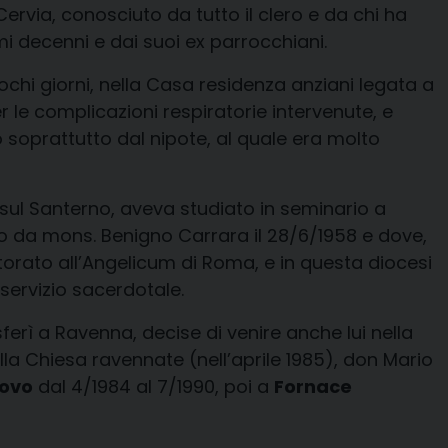
ervia, conosciuto da tutto il clero e da chi ha
imi decenni e dai suoi ex parrocchiani.
hi giorni, nella Casa residenza anziani legata a
 le complicazioni respiratorie intervenute, e
 soprattutto dal nipote, al quale era molto
 sul Santerno, aveva studiato in seminario a
o da mons. Benigno Carrara il 28/6/1958 e dove,
orato all’Angelicum di Roma, e in questa diocesi
 servizio sacerdotale.
ferì a Ravenna, decise di venire anche lui nella
lla Chiesa ravennate (nell’aprile 1985), don Mario
uovo
dal 4/1984 al 7/1990, poi a
Fornace