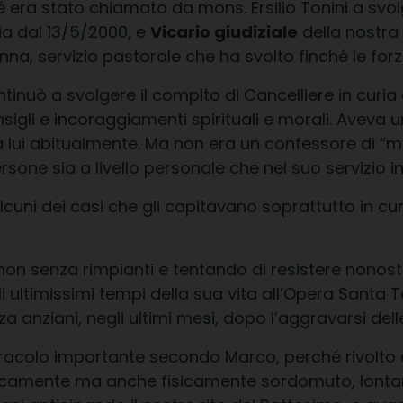
era stato chiamato da mons. Ersilio Tonini a svol
ia dal 13/5/2000, e
Vicario giudiziale
della nostra 
nna, servizio pastorale che ha svolto finché le for
continuò a svolgere il compito di Cancelliere in cur
nsigli e incoraggiamenti spirituali e morali. Aveva
 lui abitualmente. Ma non era un confessore di “ma
one sia a livello personale che nel suo servizio in
ni dei casi che gli capitavano soprattutto in curi
 non senza rimpianti e tentando di resistere nonost
 ultimissimi tempi della sua vita all’Opera Santa T
a anziani, negli ultimi mesi, dopo l’aggravarsi delle
acolo importante secondo Marco, perché rivolto a
licamente ma anche fisicamente sordomuto, lonta