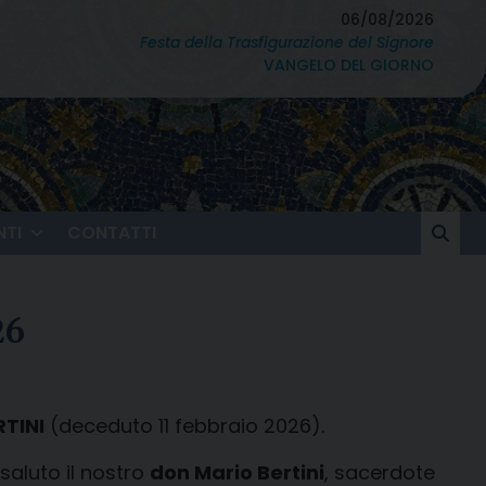
06/08/2026
Festa della Trasfigurazione del Signore
VANGELO DEL GIORNO
TI
CONTATTI
26
RTINI
(deceduto 11 febbraio 2026).
aluto il nostro
don Mario Bertini
, sacerdote