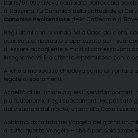
Dal 18/5/1990 aveva cambiato parrocchia perché 
di Ravenna. Fu Canonico della cattedrale di Cerv
Canonico Penitenziere
della Cattedrale di Rave
Negli ultimi anni, vivendo nella Casa del clero, 
conosciuto, ricercato e apprezzato per i suoi co
di essere accogliente e molti si confessavano da
insegnamenti. Era attento e premuroso con le pers
Anche a me spesso chiedeva come affrontare alcu
legate ai sacramenti.
Accettò di rinunciare a questi servizi importanti,
più l’autonomia negli spostamenti. Ha passato gli
dalle suore e dal nipote, e poi nella Casa residenz
Abbiamo ascoltato nel Vangelo del giorno un mir
di tutto questo Vangelo – che è non solo simbo