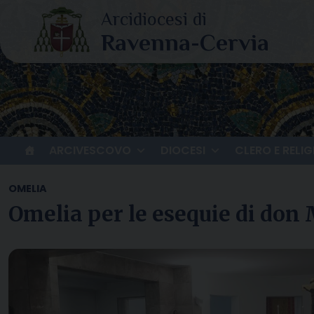
Skip
to
content
ARCIVESCOVO
DIOCESI
CLERO E RELIG
OMELIA
Omelia per le esequie di don 