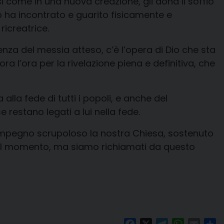
si come in una nuova creazione, gli dona il soffio
 lo ha incontrato e guarito fisicamente e
ricreatrice.
esenza del messia atteso, c’è l’opera di Dio che sta
ra l’ora per la rivelazione piena e definitiva, che
la fede di tutti i popoli, e anche del
restano legati a lui nella fede.
e impegno scrupoloso la nostra Chiesa, sostenuto
 del momento, ma siamo richiamati da questo
Facebook
X
Telegram
WhatsAp
Email
Co