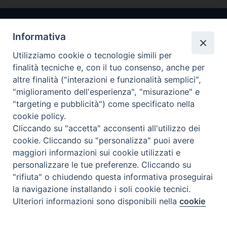
Informativa
Utilizziamo cookie o tecnologie simili per
finalità tecniche e, con il tuo consenso, anche per
altre finalità ("interazioni e funzionalità semplici",
"miglioramento dell'esperienza", "misurazione" e
Arcidiocesi di Ravenna-Cervia
"targeting e pubblicità") come specificato nella
cookie policy.
CONTATTI
Cliccando su "accetta" acconsenti all'utilizzo dei
Piazza Arcivescovado, 1 48121- Ravenna
cookie. Cliccando su "personalizza" puoi avere
tel 0544.541655
maggiori informazioni sui cookie utilizzati e
curia@diocesiravennacervia.it
personalizzare le tue preferenze. Cliccando su
"rifiuta" o chiudendo questa informativa proseguirai
la navigazione installando i soli cookie tecnici.
Per segnalazioni tecniche e aggiornamenti:
Ulteriori informazioni sono disponibili nella
cookie
Preferenze Cookie
webmaster@diocesiravennacervia.it
policy
completa.