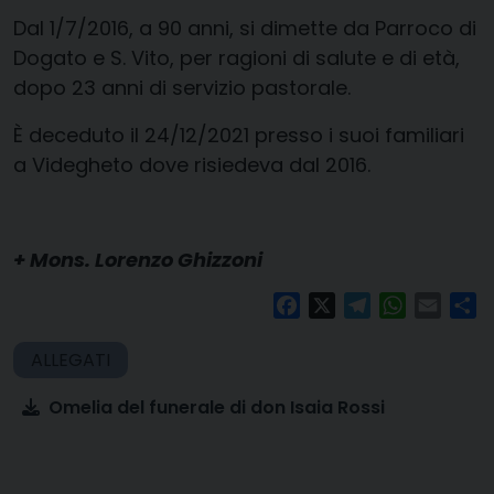
Dal 1/7/2016, a 90 anni, si dimette da Parroco di
Dogato e S. Vito, per ragioni di salute e di età,
dopo 23 anni di servizio pastorale.
È deceduto il 24/12/2021 presso i suoi familiari
a Videgheto dove risiedeva dal 2016.
+ Mons. Lorenzo Ghizzoni
Facebook
X
Telegram
WhatsAp
Email
Co
Omelia del funerale di don Isaia Rossi