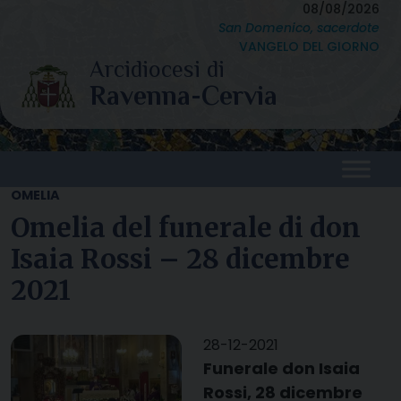
Skip
08/08/2026
San Domenico, sacerdote
to
VANGELO DEL GIORNO
content
OMELIA
Omelia del funerale di don
Isaia Rossi – 28 dicembre
2021
28-12-2021
Funerale don Isaia
Rossi, 28 dicembre