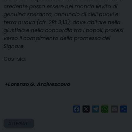
credente possa essere nel mondo lievito di
genuina speranza, annuncio di cieli nuovi e
terra nuova (cfr. 2Pt 3,13), dove abitare nella
giustizia e nella concordia tra i popoli, protesi
verso il compimento della promessa del
Signore.
Così sia.
+Lorenzo G. Arcivescovo
Facebook
X
Telegram
WhatsAp
Email
Co