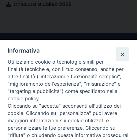
Chiusura Giubileo 2025
Informativa
Utilizziamo cookie o tecnologie simili per
finalità tecniche e, con il tuo consenso, anche per
altre finalità ("interazioni e funzionalità semplici",
"miglioramento dell'esperienza", "misurazione" e
Arcidiocesi di Ravenna-Cervia
"targeting e pubblicità") come specificato nella
cookie policy.
CONTATTI
Cliccando su "accetta" acconsenti all'utilizzo dei
Piazza Arcivescovado, 1 48121- Ravenna
cookie. Cliccando su "personalizza" puoi avere
tel 0544.541655
maggiori informazioni sui cookie utilizzati e
curia@diocesiravennacervia.it
personalizzare le tue preferenze. Cliccando su
"rifiuta" o chiudendo questa informativa proseguirai