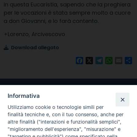
in questa Eucaristia, sapendo che la preghiera
per le vocazioni è stata sempre molto a cuore
a don Giovanni, e lo farà contento.
+Lorenzo, Arcivescovo
Download allegato
Facebook
X
Telegram
WhatsAp
Email
Co
Informativa
Utilizziamo cookie o tecnologie simili per
finalità tecniche e, con il tuo consenso, anche per
altre finalità ("interazioni e funzionalità semplici",
"miglioramento dell'esperienza", "misurazione" e
Arcidiocesi di Ravenna-Cervia
"targeting e pubblicità") come specificato nella