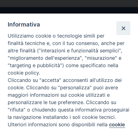
Informativa
Utilizziamo cookie o tecnologie simili per
finalità tecniche e, con il tuo consenso, anche per
altre finalità ("interazioni e funzionalità semplici",
"miglioramento dell'esperienza", "misurazione" e
Arcidiocesi di Ravenna-Cervia
"targeting e pubblicità") come specificato nella
cookie policy.
CONTATTI
Cliccando su "accetta" acconsenti all'utilizzo dei
Piazza Arcivescovado, 1 48121- Ravenna
cookie. Cliccando su "personalizza" puoi avere
tel 0544.541655
maggiori informazioni sui cookie utilizzati e
curia@diocesiravennacervia.it
personalizzare le tue preferenze. Cliccando su
"rifiuta" o chiudendo questa informativa proseguirai
la navigazione installando i soli cookie tecnici.
Per segnalazioni tecniche e aggiornamenti:
Ulteriori informazioni sono disponibili nella
cookie
Preferenze Cookie
webmaster@diocesiravennacervia.it
policy
completa.