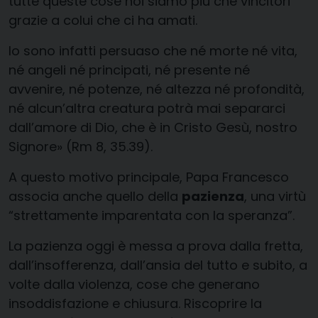
tutte queste cose noi siamo più che vincitori
grazie a colui che ci ha amati.
Io sono infatti persuaso che né morte né vita,
né angeli né principati, né presente né
avvenire, né potenze, né altezza né profondità,
né alcun’altra creatura potrà mai separarci
dall’amore di Dio, che è in Cristo Gesù, nostro
Signore» (Rm 8, 35.39).
A questo motivo principale, Papa Francesco
associa anche quello della
pazienza
, una virtù
“strettamente imparentata con la speranza”.
La pazienza oggi è messa a prova dalla fretta,
dall’insofferenza, dall’ansia del tutto e subito, a
volte dalla violenza, cose che generano
insoddisfazione e chiusura. Riscoprire la