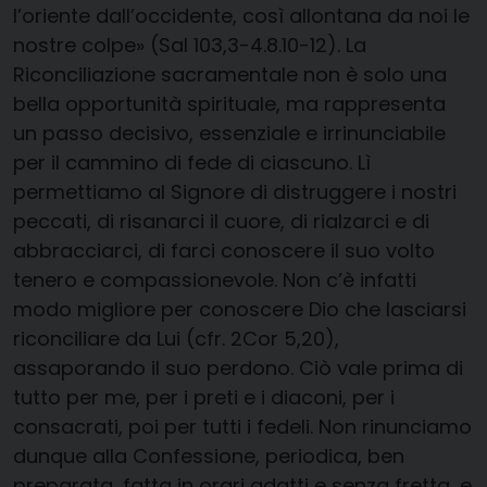
l’oriente dall’occidente, così allontana da noi le
nostre colpe» (Sal 103,3-4.8.10-12). La
Riconciliazione sacramentale non è solo una
bella opportunità spirituale, ma rappresenta
un passo decisivo, essenziale e irrinunciabile
per il cammino di fede di ciascuno. Lì
permettiamo al Signore di distruggere i nostri
peccati, di risanarci il cuore, di rialzarci e di
abbracciarci, di farci conoscere il suo volto
tenero e compassionevole. Non c’è infatti
modo migliore per conoscere Dio che lasciarsi
riconciliare da Lui (cfr. 2Cor 5,20),
assaporando il suo perdono. Ciò vale prima di
tutto per me, per i preti e i diaconi, per i
consacrati, poi per tutti i fedeli. Non rinunciamo
dunque alla Confessione, periodica, ben
preparata, fatta in orari adatti e senza fretta, e