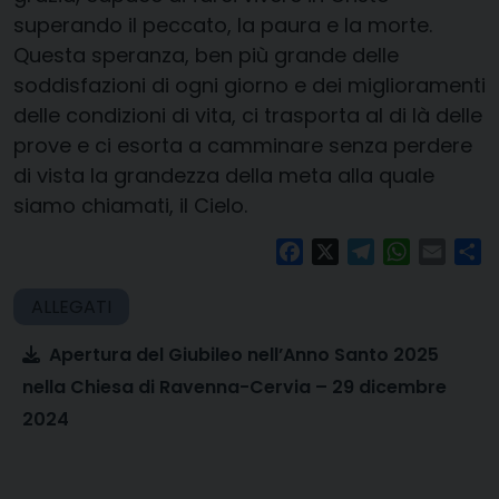
superando il peccato, la paura e la morte.
Questa speranza, ben più grande delle
soddisfazioni di ogni giorno e dei miglioramenti
delle condizioni di vita, ci trasporta al di là delle
prove e ci esorta a camminare senza perdere
di vista la grandezza della meta alla quale
siamo chiamati, il Cielo.
Facebook
X
Telegram
WhatsAp
Email
Co
Apertura del Giubileo nell’Anno Santo 2025
nella Chiesa di Ravenna-Cervia – 29 dicembre
2024