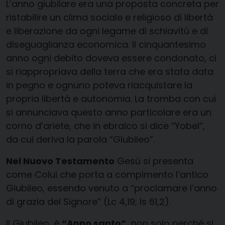
L’anno giubilare era una proposta concreta per
ristabilire un clima sociale e religioso di libertà
e liberazione da ogni legame di schiavitù e di
diseguaglianza economica. Il cinquantesimo
anno ogni debito doveva essere condonato, ci
si riappropriava della terra che era stata data
in pegno e ognuno poteva riacquistare la
propria libertà e autonomia. La tromba con cui
si annunciava questo anno particolare era un
corno d’ariete, che in ebraico si dice “Yobel”,
da cui deriva la parola “Giubileo”.
Nel Nuovo Testamento
Gesù si presenta
come Colui che porta a compimento l’antico
Giubileo, essendo venuto a “proclamare l’anno
di grazia del Signore” (Lc 4,19; Is 61,2).
Il Giubileo, è
“Anno santo”,
non solo perché si