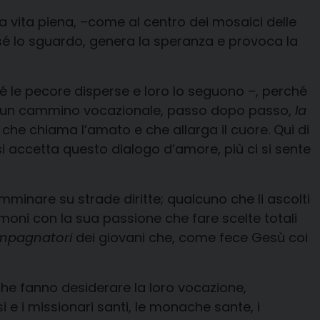
la vita piena, –come al centro dei mosaici delle
 sé lo sguardo, genera la speranza e provoca la
 sé le pecore disperse e loro lo seguono –, perché
nizia un cammino vocazionale, passo dopo passo,
la
he chiama l’amato e che allarga il cuore. Qui di
si accetta questo dialogo d’amore, più ci si sente
mminare su strade diritte; qualcuno che li ascolti
moni con la sua passione che fare scelte totali
mpagnatori
dei giovani che, come fece Gesù coi
he fanno desiderare la loro vocazione,
si e i missionari santi, le monache sante, i