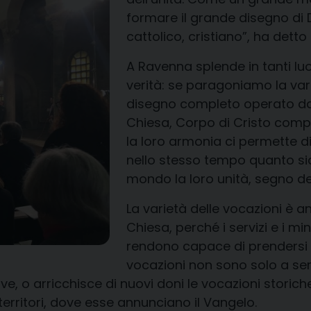
formare il grande disegno di Di
cattolico, cristiano”, ha dett
A Ravenna splende in tanti luo
verità: se paragoniamo la vari
disegno completo operato dalla
Chiesa, Corpo di Cristo compo
la loro armonia ci permette d
nello stesso tempo quanto sia
mondo la loro unità, segno d
La varietà delle vocazioni è 
Chiesa, perché i servizi e i min
rendono capace di prendersi c
vocazioni non sono solo a ser
ove, o arricchisce di nuovi doni le vocazioni storich
territori, dove esse annunciano il Vangelo.