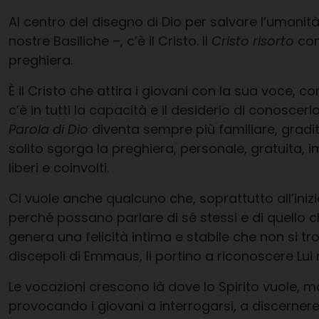
Al centro del disegno di Dio per salvare l’umanit
nostre Basiliche –, c’è il Cristo. Il
Cristo risorto
con
preghiera.
È il Cristo che attira i giovani con la sua voce, 
c’è in tutti la capacità e il desiderio di conosc
Parola di Dio
diventa sempre più familiare, gradi
solito sgorga la preghiera, personale, gratuita, 
liberi e coinvolti.
Ci vuole anche qualcuno che, soprattutto all’iniz
perché possano parlare di sé stessi e di quello 
genera una felicità intima e stabile che non si t
discepoli di Emmaus, li portino a riconoscere Lui n
Le vocazioni crescono là dove lo Spirito vuole, 
provocando i giovani a interrogarsi, a discernere, a