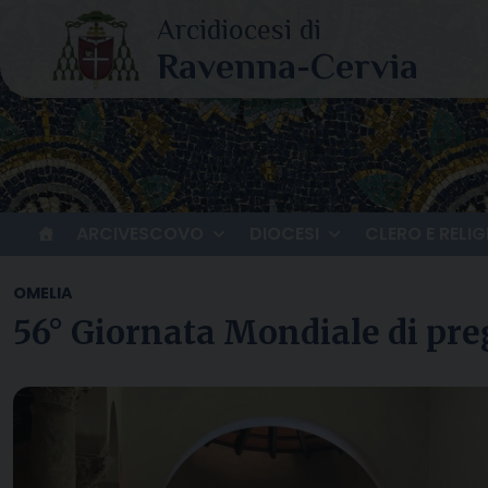
Skip
to
content
ARCIVESCOVO
DIOCESI
CLERO E RELIG
OMELIA
56° Giornata Mondiale di pre