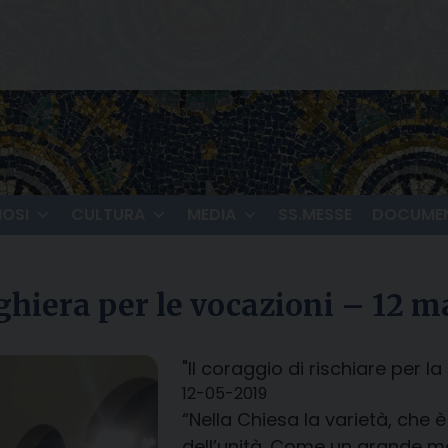
IOSI
CULTURA
MEDIA
SS.MESSE
DOCUMEN
ghiera per le vocazioni – 12 m
"Il coraggio di rischiare per l
12-05-2019
“Nella Chiesa la varietà, che 
dell’unità. Come un grande mo