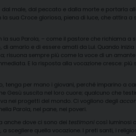
à dal male, dal peccato e dalla morte e portarla al
 la sua Croce gloriosa, piena di luce, che attira a
con la sua Parola, – come il pastore che richiama a
erlo, di amarlo e di essere amati da Lui. Quando i
ta; risuona sempre più come la voce di un amante c
immediata. E la risposta alla vocazione cresce: più 
io, tenga per mano i giovani, perché imparino a ca
che Gesù suscita nel loro cuore; qualcuno che testi
rova nei progetti del mondo. Ci vogliono degli
acco
ella Parola, nel pane, nei poveri.
ma anche dove ci sono dei
testimoni
così luminosi c
 scegliere quella vocazione. I preti santi, i religio