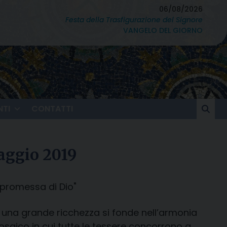
06/08/2026
Festa della Trasfigurazione del Signore
VANGELO DEL GIORNO
TI
CONTATTI
aggio 2019
a promessa di Dio"
è una grande ricchezza si fonde nell’armonia
saico in cui tutte le tessere concorrono a