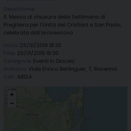
Descrizione:
S. Messa di chiusura della Settimana di
Preghiera per l’Unità dei Cristiani a San Paolo,
celebrata dall’arcivescovo
Inizio:
25/01/2019 18:30
Fine:
25/01/2019 19:30
Categorie:
Eventi in Diocesi
Indirizzo:
Viale Enrico Berlinguer, 7, Ravenna
CAP:
48124
S. Messa di chiusura della Settimana di Preghiera per l'Unità dei Cristiani a
+
San Paolo, celebrata dall'arcivescovo
−