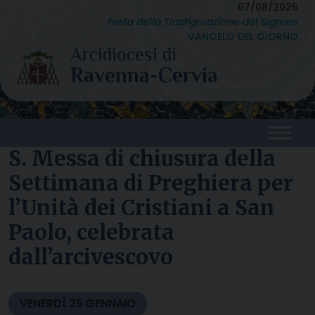
Skip
07/08/2026
Festa della Trasfigurazione del Signore
to
VANGELO DEL GIORNO
content
S. Messa di chiusura della
Settimana di Preghiera per
l’Unità dei Cristiani a San
Paolo, celebrata
dall’arcivescovo
VENERDÌ
25
GENNAIO