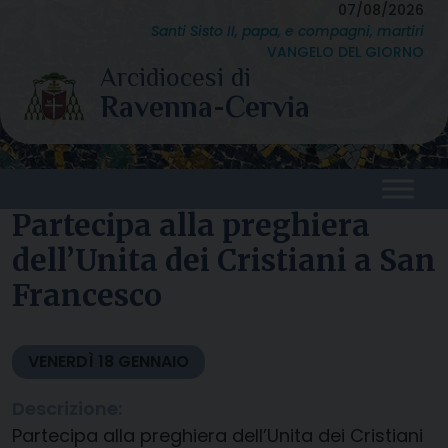
Skip
07/08/2026
Santi Sisto II, papa, e compagni, martiri
to
VANGELO DEL GIORNO
content
Partecipa alla preghiera
dell’Unita dei Cristiani a San
Francesco
VENERDÌ
18
GENNAIO
Descrizione:
Partecipa alla preghiera dell’Unita dei Cristiani