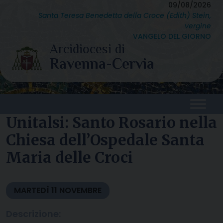
Skip
09/08/2026
Santa Teresa Benedetta della Croce (Edith) Stein,
to
vergine
content
VANGELO DEL GIORNO
Unitalsi: Santo Rosario nella
Chiesa dell’Ospedale Santa
Maria delle Croci
MARTEDÌ
11
NOVEMBRE
Descrizione: