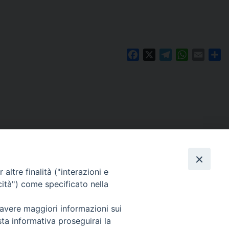
Facebook
X
Telegram
WhatsAp
Email
Co
altre finalità ("interazioni e
cità") come specificato nella
 avere maggiori informazioni sui
Per segnalazioni tecniche e aggiornamenti:
sta informativa proseguirai la
webmaster@diocesiravennacervia.it