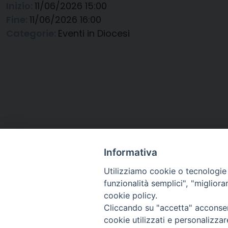
Inizio:
11/06/2026 15:00
Fine:
11/06/2026 16:00
Categorie:
Eventi in Diocesi
Informativa
Utilizziamo cookie o tecnologie s
funzionalità semplici", "miglior
cookie policy.
Cliccando su "accetta" acconsent
Arcidiocesi di Ravenna-
cookie utilizzati e personalizza