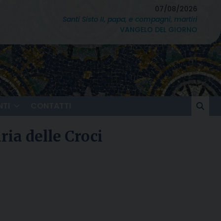
07/08/2026
Santi Sisto II, papa, e compagni, martiri
VANGELO DEL GIORNO
TI
CONTATTI
ria delle Croci