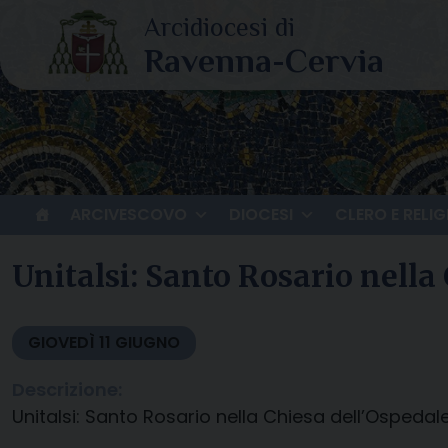
Skip
to
content
ARCIVESCOVO
DIOCESI
CLERO E RELIG
Unitalsi: Santo Rosario nella
GIOVEDÌ
11
GIUGNO
Descrizione:
Unitalsi: Santo Rosario nella Chiesa dell’Ospedal