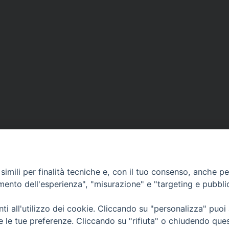
imili per finalità tecniche e, con il tuo consenso, anche per 
amento dell'esperienza", "misurazione" e "targeting e pubbli
i all'utilizzo dei cookie. Cliccando su "personalizza" puoi
CONTATTI
Cervia
re le tue preferenze. Cliccando su "rifiuta" o chiudendo que