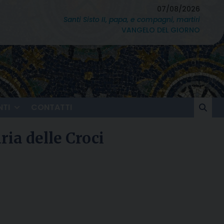
07/08/2026
Santi Sisto II, papa, e compagni, martiri
VANGELO DEL GIORNO
TI
CONTATTI
ria delle Croci