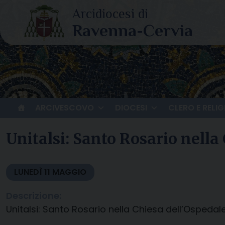
Skip
to
content
ARCIVESCOVO
DIOCESI
CLERO E RELIG
Unitalsi: Santo Rosario nella
LUNEDÌ
11
MAGGIO
Descrizione:
Unitalsi: Santo Rosario nella Chiesa dell’Ospedal