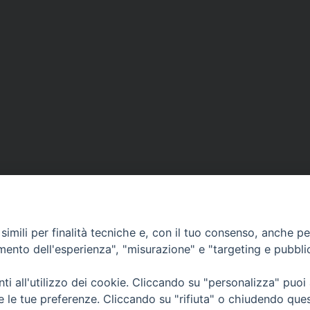
imili per finalità tecniche e, con il tuo consenso, anche per 
amento dell'esperienza", "misurazione" e "targeting e pubbli
i all'utilizzo dei cookie. Cliccando su "personalizza" puoi
CONTATTI
Cervia
re le tue preferenze. Cliccando su "rifiuta" o chiudendo que