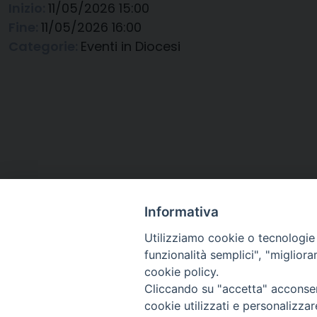
Inizio:
11/05/2026 15:00
Fine:
11/05/2026 16:00
Categorie:
Eventi in Diocesi
Informativa
Utilizziamo cookie o tecnologie s
funzionalità semplici", "miglior
cookie policy.
Cliccando su "accetta" acconsent
Arcidiocesi di Ravenna-
cookie utilizzati e personalizza