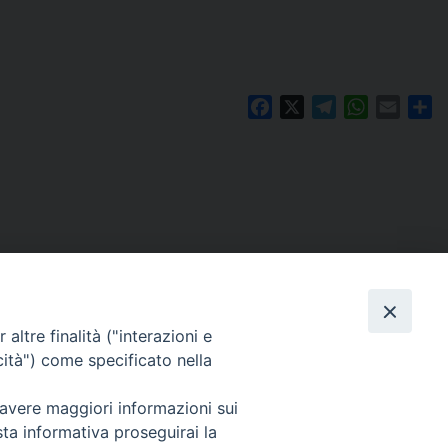
Facebook
X
Telegram
WhatsAp
Email
Co
altre finalità ("interazioni e
cità") come specificato nella
 avere maggiori informazioni sui
Per segnalazioni tecniche e aggiornamenti:
sta informativa proseguirai la
webmaster@diocesiravennacervia.it