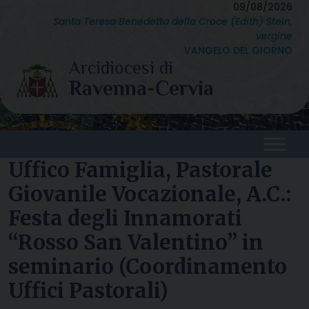
Skip
09/08/2026
Santa Teresa Benedetta della Croce (Edith) Stein,
to
vergine
content
VANGELO DEL GIORNO
Uffico Famiglia, Pastorale
Giovanile Vocazionale, A.C.:
Festa degli Innamorati
“Rosso San Valentino” in
seminario (Coordinamento
Uffici Pastorali)