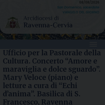
Skip
08/08/2026
San Domenico, sacerdote
to
VANGELO DEL GIORNO
content
Ufficio per la Pastorale della
Cultura. Concerto “Amore e
maraviglia e dolce sguardo”.
Mary Veloce (piano) e
letture a cura di “Echi
d’anima”. Basilica di S.
Francesco, Ravenna