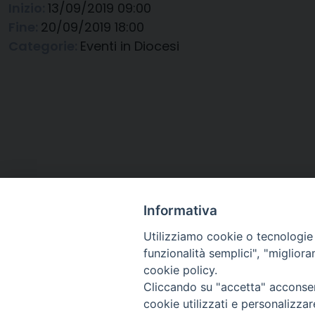
Inizio:
13/09/2019 09:00
Fine:
20/09/2019 18:00
Categorie:
Eventi in Diocesi
Informativa
Utilizziamo cookie o tecnologie s
funzionalità semplici", "miglior
cookie policy.
Cliccando su "accetta" acconsent
Arcidiocesi di Ravenna-
cookie utilizzati e personalizza