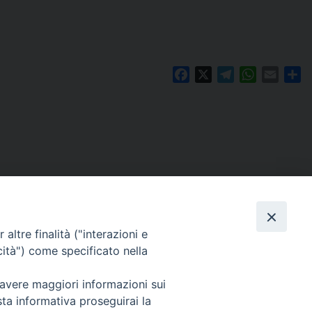
Facebook
X
Telegram
WhatsAp
Email
Co
altre finalità ("interazioni e
cità") come specificato nella
 avere maggiori informazioni sui
Per segnalazioni tecniche e aggiornamenti:
sta informativa proseguirai la
webmaster@diocesiravennacervia.it