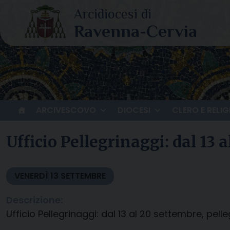
Skip
to
content
ARCIVESCOVO
DIOCESI
CLERO E RELIG
Ufficio Pellegrinaggi: dal 13
VENERDÌ
13
SETTEMBRE
Descrizione:
Ufficio Pellegrinaggi: dal 13 al 20 settembre, pel