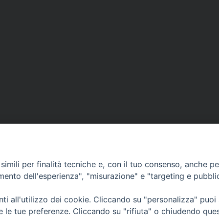
imili per finalità tecniche e, con il tuo consenso, anche per 
amento dell'esperienza", "misurazione" e "targeting e pubbli
i all'utilizzo dei cookie. Cliccando su "personalizza" puoi
CONTATTI
Cervia
re le tue preferenze. Cliccando su "rifiuta" o chiudendo que