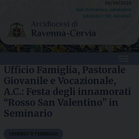
Skip
08/08/2026
San Domenico, sacerdote
to
VANGELO DEL GIORNO
content
Ufficio Famiglia, Pastorale
Giovanile e Vocazionale,
A.C.: Festa degli innamorati
“Rosso San Valentino” in
Seminario
VENERDÌ
8
FEBBRAIO