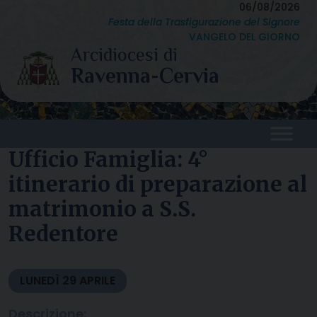
Skip
06/08/2026
Festa della Trasfigurazione del Signore
to
VANGELO DEL GIORNO
content
Ufficio Famiglia: 4°
itinerario di preparazione al
matrimonio a S.S.
Redentore
LUNEDÌ
29
APRILE
Descrizione: