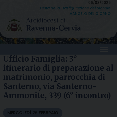
Skip
06/08/2026
Festa della Trasfigurazione del Signore
to
VANGELO DEL GIORNO
content
Ufficio Famiglia: 3°
itinerario di preparazione al
matrimonio, parrocchia di
Santerno, via Santerno-
Ammonite, 339 (6° incontro)
MERCOLEDÌ
26
FEBBRAIO