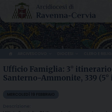
Skip
to
content
ARCIVESCOVO
DIOCESI
CLERO E RELIG
Ufficio Famiglia: 3° itinerar
Santerno-Ammonite, 339 (5° 
MERCOLEDÌ
19
FEBBRAIO
Descrizione: