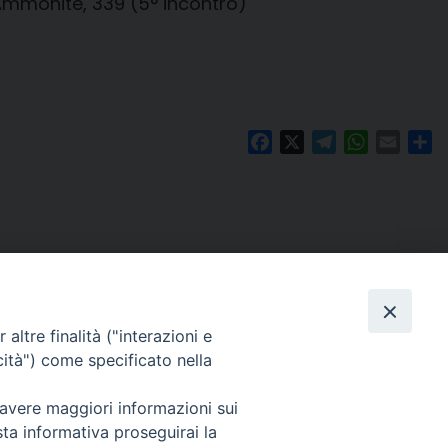
-Ammonite, 339 (5° incontro)
Facebook
X
Telegram
WhatsAp
Email
Co
altre finalità ("interazioni e
cità") come specificato nella
 avere maggiori informazioni sui
Per segnalazioni tecniche e aggiornamenti:
sta informativa proseguirai la
webmaster@diocesiravennacervia.it