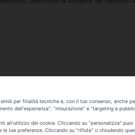
al matrimonio, parrocchia di Santerno, via Santerno
imili per finalità tecniche e, con il tuo consenso, anche per 
amento dell'esperienza", "misurazione" e "targeting e pubbli
i all'utilizzo dei cookie. Cliccando su "personalizza" puoi
CONTATTI
Cervia
re le tue preferenze. Cliccando su "rifiuta" o chiudendo que