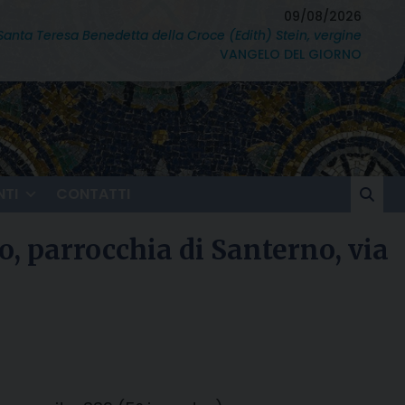
09/08/2026
Santa Teresa Benedetta della Croce (Edith) Stein, vergine
VANGELO DEL GIORNO
TI
CONTATTI
o, parrocchia di Santerno, via