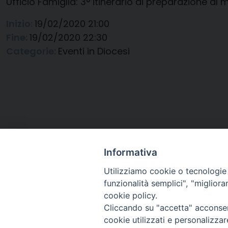
Ufficio Famiglia: 3° itinerario di preparazione 
Inizio:
19/02/2020 21:00
Fine:
19/02/2020 22:30
Categorie:
Eventi in Diocesi
Informativa
Utilizziamo cookie o tecnologie s
funzionalità semplici", "miglior
cookie policy.
Cliccando su "accetta" acconsent
Arcidiocesi di Ravenna-
cookie utilizzati e personalizza