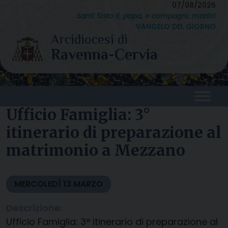
Skip
07/08/2026
Santi Sisto II, papa, e compagni, martiri
to
VANGELO DEL GIORNO
content
Ufficio Famiglia: 3°
itinerario di preparazione al
matrimonio a Mezzano
MERCOLEDÌ
13
MARZO
Descrizione:
Ufficio Famiglia: 3° itinerario di preparazione al