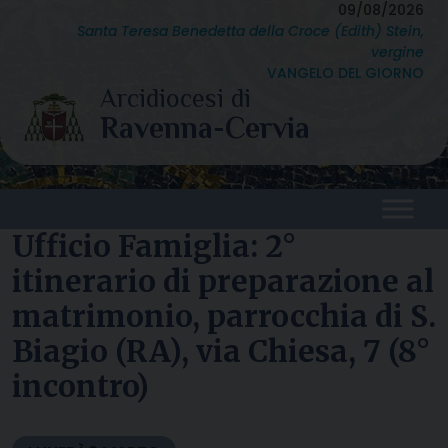
Skip
09/08/2026
Santa Teresa Benedetta della Croce (Edith) Stein,
to
vergine
content
VANGELO DEL GIORNO
Ufficio Famiglia: 2°
itinerario di preparazione al
matrimonio, parrocchia di S.
Biagio (RA), via Chiesa, 7 (8°
incontro)