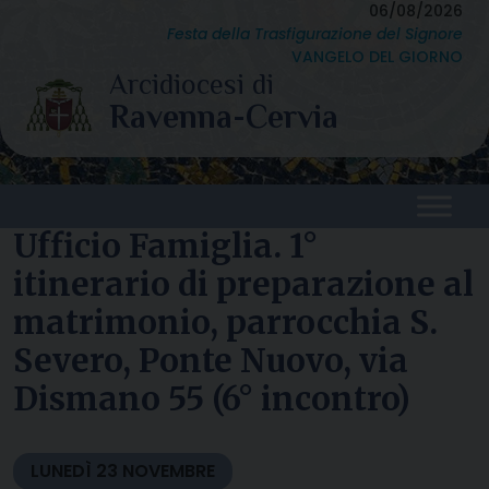
Skip
06/08/2026
Festa della Trasfigurazione del Signore
to
VANGELO DEL GIORNO
content
Ufficio Famiglia. 1°
itinerario di preparazione al
matrimonio, parrocchia S.
Severo, Ponte Nuovo, via
Dismano 55 (6° incontro)
LUNEDÌ
23
NOVEMBRE