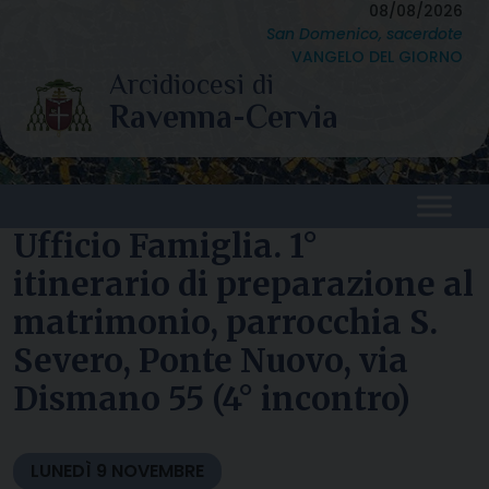
Skip
08/08/2026
San Domenico, sacerdote
to
VANGELO DEL GIORNO
content
Ufficio Famiglia. 1°
itinerario di preparazione al
matrimonio, parrocchia S.
Severo, Ponte Nuovo, via
Dismano 55 (4° incontro)
LUNEDÌ
9
NOVEMBRE