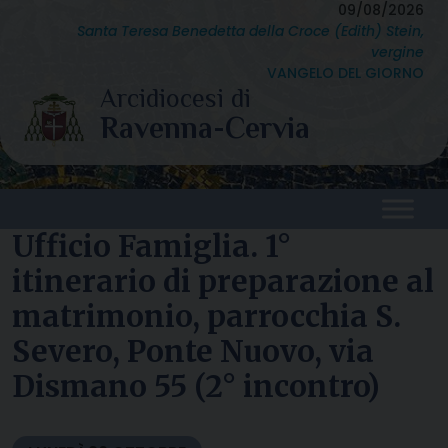
Skip
09/08/2026
Santa Teresa Benedetta della Croce (Edith) Stein,
to
vergine
content
VANGELO DEL GIORNO
Ufficio Famiglia. 1°
itinerario di preparazione al
matrimonio, parrocchia S.
Severo, Ponte Nuovo, via
Dismano 55 (2° incontro)