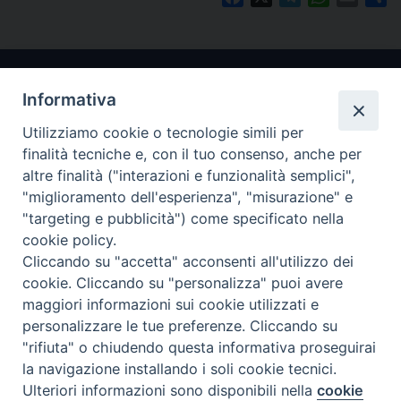
Informativa
Utilizziamo cookie o tecnologie simili per
finalità tecniche e, con il tuo consenso, anche per
altre finalità ("interazioni e funzionalità semplici",
"miglioramento dell'esperienza", "misurazione" e
Arcidiocesi di Ravenna-Cervia
"targeting e pubblicità") come specificato nella
cookie policy.
CONTATTI
Cliccando su "accetta" acconsenti all'utilizzo dei
Piazza Arcivescovado, 1 48121- Ravenna
cookie. Cliccando su "personalizza" puoi avere
tel 0544.541655
maggiori informazioni sui cookie utilizzati e
curia@diocesiravennacervia.it
personalizzare le tue preferenze. Cliccando su
"rifiuta" o chiudendo questa informativa proseguirai
la navigazione installando i soli cookie tecnici.
Per segnalazioni tecniche e aggiornamenti:
Ulteriori informazioni sono disponibili nella
cookie
Preferenze Cookie
webmaster@diocesiravennacervia.it