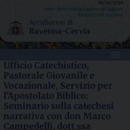
Skip
06/08/2026
Festa della Trasfigurazione del Signore
to
VANGELO DEL GIORNO
content
Ufficio Catechistico,
Pastorale Giovanile e
Vocazionale, Servizio per
l’Apostolato Biblico:
Seminario sulla catechesi
narrativa con don Marco
Campedelli, dott.ssa