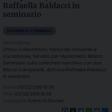
Raffaella Baldacci in
seminario
DOMENICA
3
FEBBRAIO
Descrizione:
Ufficio Catechistico, Pastorale Giovanile e
Vocazionale, Servizio per l’Apostolato Biblico:
Seminario sulla catechesi narrativa con don
Marco Campedelli, dott.ssa Raffaella Baldacci
in seminario
Inizio:
03/02/2019 15:30
Fine:
03/02/2019 18:30
Categorie:
Eventi in Diocesi
Facebook
X
Telegram
WhatsAp
Email
Co