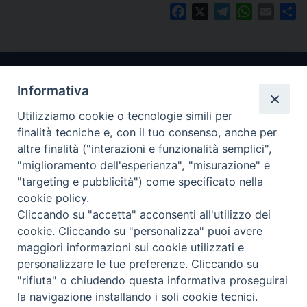
Facebook
X
Telegram
WhatsAp
Email
Co
Informativa
Utilizziamo cookie o tecnologie simili per
finalità tecniche e, con il tuo consenso, anche per
altre finalità ("interazioni e funzionalità semplici",
"miglioramento dell'esperienza", "misurazione" e
Arcidiocesi di Ravenna-Cervia
"targeting e pubblicità") come specificato nella
cookie policy.
CONTATTI
Cliccando su "accetta" acconsenti all'utilizzo dei
Piazza Arcivescovado, 1 48121- Ravenna
cookie. Cliccando su "personalizza" puoi avere
tel 0544.541655
maggiori informazioni sui cookie utilizzati e
curia@diocesiravennacervia.it
personalizzare le tue preferenze. Cliccando su
"rifiuta" o chiudendo questa informativa proseguirai
la navigazione installando i soli cookie tecnici.
Per segnalazioni tecniche e aggiornamenti: