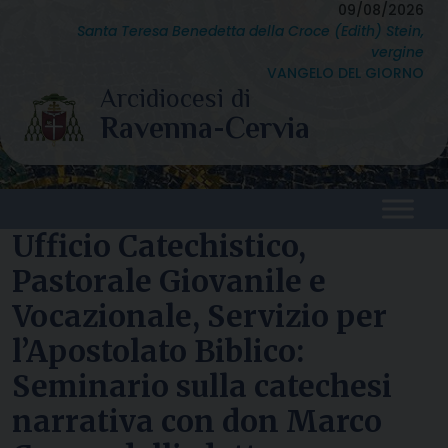
Skip
09/08/2026
Santa Teresa Benedetta della Croce (Edith) Stein,
to
vergine
content
VANGELO DEL GIORNO
Ufficio Catechistico,
Pastorale Giovanile e
Vocazionale, Servizio per
l’Apostolato Biblico:
Seminario sulla catechesi
narrativa con don Marco