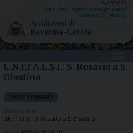
Skip
07/08/2026
Santi Sisto II, papa, e compagni, martiri
to
VANGELO DEL GIORNO
content
U.N.I.T.A.L.S.I.: S. Rosario a S.
Giustina
LUNEDÌ
11
FEBBRAIO
Descrizione:
U.N.I.T.A.L.S.I.: S. Rosario a S. Giustina
Inizio:
11/02/2019 20:30