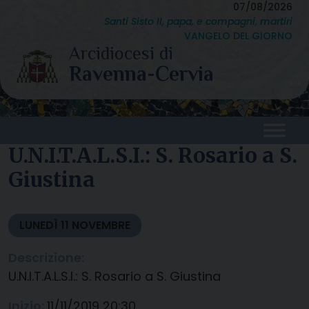
Skip
07/08/2026
Santi Sisto II, papa, e compagni, martiri
to
VANGELO DEL GIORNO
content
U.N.I.T.A.L.S.I.: S. Rosario a S.
Giustina
LUNEDÌ
11
NOVEMBRE
Descrizione:
U.N.I.T.A.L.S.I.: S. Rosario a S. Giustina
Inizio:
11/11/2019 20:30