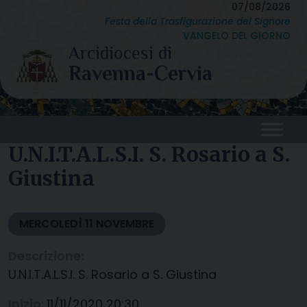
Skip
07/08/2026
Festa della Trasfigurazione del Signore
to
VANGELO DEL GIORNO
content
U.N.I.T.A.L.S.I. S. Rosario a S.
Giustina
MERCOLEDÌ
11
NOVEMBRE
Descrizione:
U.N.I.T.A.L.S.I. S. Rosario a S. Giustina
Inizio:
11/11/2020 20:30