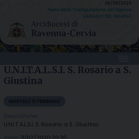
Skip
06/08/2026
Festa della Trasfigurazione del Signore
to
VANGELO DEL GIORNO
content
U.N.I.T.A.L.S.I. S. Rosario a S.
Giustina
MARTEDÌ
11
FEBBRAIO
Descrizione:
U.N.I.T.A.L.S.I. S. Rosario a S. Giustina
Inizio:
11/02/2020 20:30