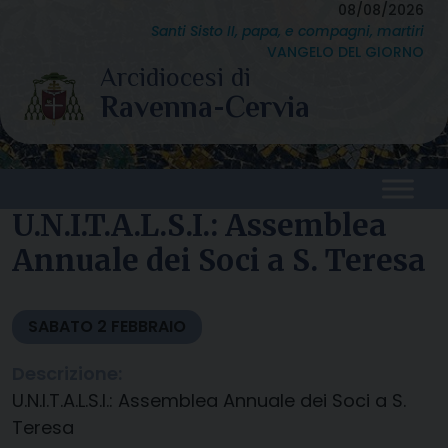
Skip
08/08/2026
Santi Sisto II, papa, e compagni, martiri
to
VANGELO DEL GIORNO
content
U.N.I.T.A.L.S.I.: Assemblea
Annuale dei Soci a S. Teresa
SABATO
2
FEBBRAIO
Descrizione:
U.N.I.T.A.L.S.I.: Assemblea Annuale dei Soci a S.
Teresa