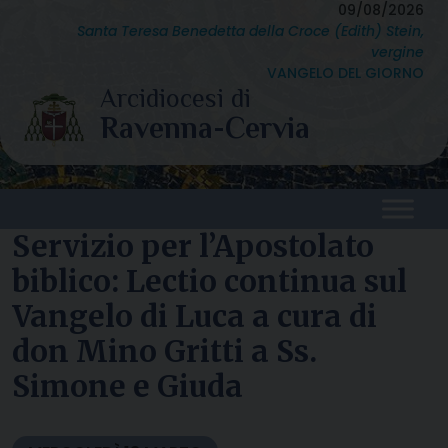
Skip
09/08/2026
Santa Teresa Benedetta della Croce (Edith) Stein,
to
vergine
content
VANGELO DEL GIORNO
Servizio per l’Apostolato
biblico: Lectio continua sul
Vangelo di Luca a cura di
don Mino Gritti a Ss.
Simone e Giuda