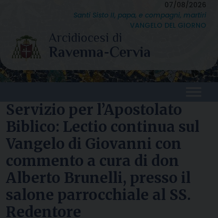
Skip
07/08/2026
Santi Sisto II, papa, e compagni, martiri
to
VANGELO DEL GIORNO
content
Servizio per l’Apostolato
Biblico: Lectio continua sul
Vangelo di Giovanni con
commento a cura di don
Alberto Brunelli, presso il
salone parrocchiale al SS.
Redentore