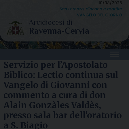
Skip
10/08/2026
San Lorenzo, diacono e martire
to
VANGELO DEL GIORNO
content
Servizio per l’Apostolato
Biblico: Lectio continua sul
Vangelo di Giovanni con
commento a cura di don
Alain Gonzàles Valdès,
presso sala bar dell’oratorio
a S. Biagio