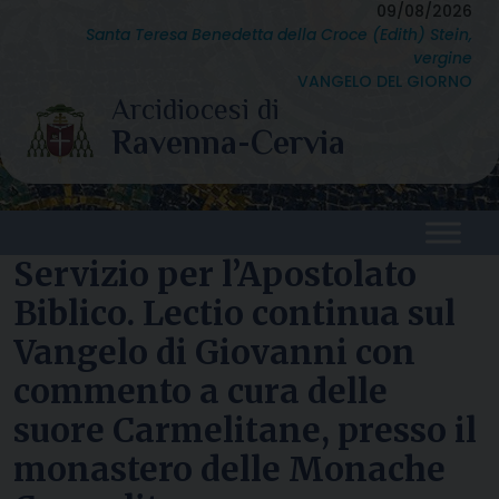
Skip
09/08/2026
Santa Teresa Benedetta della Croce (Edith) Stein,
to
vergine
content
VANGELO DEL GIORNO
Servizio per l’Apostolato
Biblico. Lectio continua sul
Vangelo di Giovanni con
commento a cura delle
suore Carmelitane, presso il
monastero delle Monache