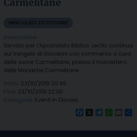
Carmelitane
MERCOLEDÌ
23
OTTOBRE
Descrizione:
Servizio per l’Apostolato Biblico. Lectio continua
sul Vangelo di Giovanni con commento a cura
delle suore Carmelitane, presso il monastero
delle Monache Carmelitane
Inizio:
23/10/2019 20:45
Fine:
23/10/2019 22:00
Categorie:
Eventi in Diocesi
Facebook
X
Telegram
WhatsAp
Email
Co