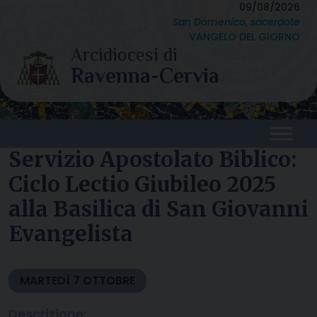
Skip
09/08/2026
San Domenico, sacerdote
to
VANGELO DEL GIORNO
content
Servizio Apostolato Biblico:
Ciclo Lectio Giubileo 2025
alla Basilica di San Giovanni
Evangelista
MARTEDÌ
7
OTTOBRE
Descrizione: