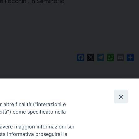
o Facchini, in Seminario
Facebook
X
Telegram
WhatsAp
Email
Co
altre finalità ("interazioni e
cità") come specificato nella
 avere maggiori informazioni sui
Per segnalazioni tecniche e aggiornamenti:
sta informativa proseguirai la
webmaster@diocesiravennacervia.it