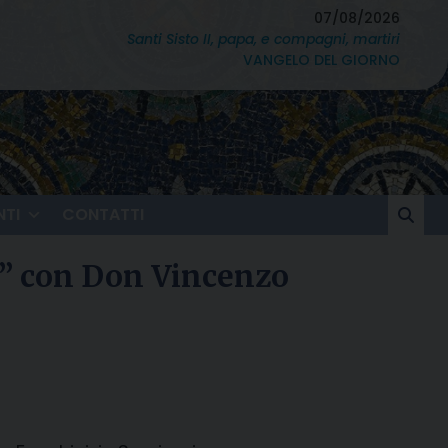
07/08/2026
Santi Sisto II, papa, e compagni, martiri
VANGELO DEL GIORNO
TI
CONTATTI
a” con Don Vincenzo