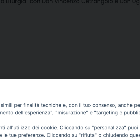
la Liturgia” con Don Vincenzo Cetrangolo e Don Ug
imili per finalità tecniche e, con il tuo consenso, anche per 
amento dell'esperienza", "misurazione" e "targeting e pubbli
i all'utilizzo dei cookie. Cliccando su "personalizza" puoi
CONTATTI
Cervia
re le tue preferenze. Cliccando su "rifiuta" o chiudendo que