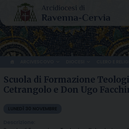
Skip
to
content
ARCIVESCOVO
DIOCESI
CLERO E RELIG
Scuola di Formazione Teologi
Cetrangolo e Don Ugo Facchi
LUNEDÌ
30
NOVEMBRE
Descrizione: