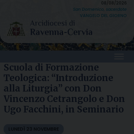
Skip
08/08/2026
San Domenico, sacerdote
to
VANGELO DEL GIORNO
content
Scuola di Formazione
Teologica: “Introduzione
alla Liturgia” con Don
Vincenzo Cetrangolo e Don
Ugo Facchini, in Seminario
LUNEDÌ
23
NOVEMBRE