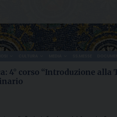
IOSI
CULTURA
MEDIA
SS.MESSE
DOCUMEN
ca: 4° corso “Introduzione all
inario