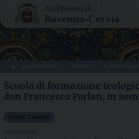
Skip
to
content
ARCIVESCOVO
DIOCESI
CLERO E RELIG
Scuola di formazione teologi
don Francesco Furlan, in sem
LUNEDÌ
2
MARZO
Descrizione: