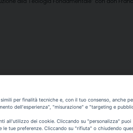
duzione alla Teologia Fondamentale” con don Franc
imili per finalità tecniche e, con il tuo consenso, anche per 
amento dell'esperienza", "misurazione" e "targeting e pubbli
i all'utilizzo dei cookie. Cliccando su "personalizza" puoi
CONTATTI
Cervia
re le tue preferenze. Cliccando su "rifiuta" o chiudendo que