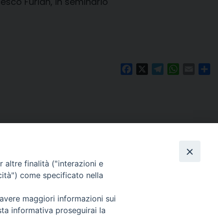
esco Furlan, in seminario
Facebook
X
Telegram
WhatsAp
Email
Co
altre finalità ("interazioni e
cità") come specificato nella
 avere maggiori informazioni sui
Per segnalazioni tecniche e aggiornamenti:
sta informativa proseguirai la
webmaster@diocesiravennacervia.it