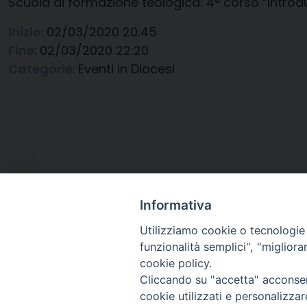
Scuola di formazione teologica: 4° corso “Intro
Inizio:
02/03/2020 20:45
Fine:
02/03/2020 22:20
Categorie:
Eventi in Diocesi
Informativa
Utilizziamo cookie o tecnologie s
funzionalità semplici", "miglior
cookie policy.
Cliccando su "accetta" acconsent
Arcidiocesi di Ravenna-
cookie utilizzati e personalizza