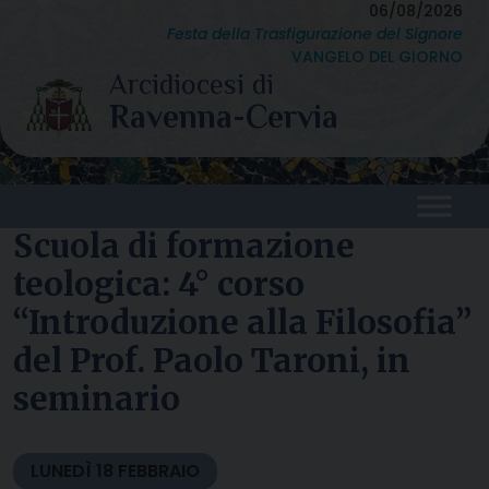
Skip
06/08/2026
Festa della Trasfigurazione del Signore
to
VANGELO DEL GIORNO
content
Scuola di formazione
teologica: 4° corso
“Introduzione alla Filosofia”
del Prof. Paolo Taroni, in
seminario
LUNEDÌ
18
FEBBRAIO