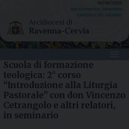
Skip
08/08/2026
San Domenico, sacerdote
to
VANGELO DEL GIORNO
content
Scuola di formazione
teologica: 2° corso
“Introduzione alla Liturgia
Pastorale” con don Vincenzo
Cetrangolo e altri relatori,
in seminario