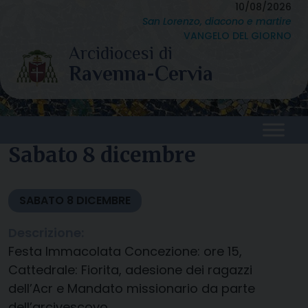
Skip
10/08/2026
San Lorenzo, diacono e martire
to
VANGELO DEL GIORNO
content
Sabato 8 dicembre
SABATO
8
DICEMBRE
Descrizione:
Festa Immacolata Concezione: ore 15,
Cattedrale: Fiorita, adesione dei ragazzi
dell’Acr e Mandato missionario da parte
dell’arcivescovo.