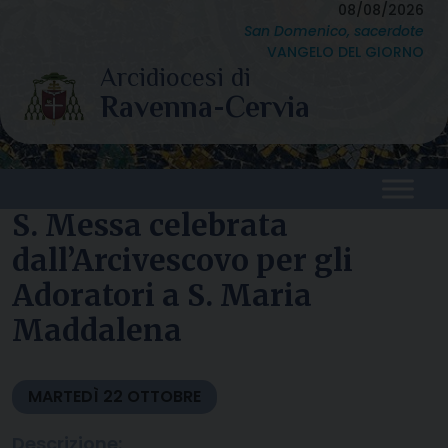
Skip
08/08/2026
San Domenico, sacerdote
to
VANGELO DEL GIORNO
content
S. Messa celebrata
dall’Arcivescovo per gli
Adoratori a S. Maria
Maddalena
MARTEDÌ
22
OTTOBRE
Descrizione: