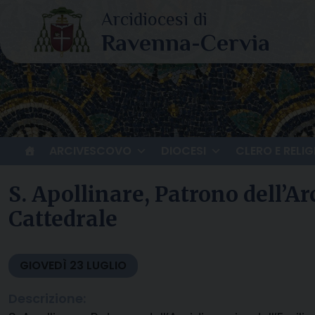
Skip
to
content
ARCIVESCOVO
DIOCESI
CLERO E RELIG
S. Apollinare, Patrono dell’A
Cattedrale
GIOVEDÌ
23
LUGLIO
Descrizione: