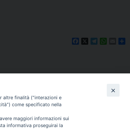
Facebook
X
Telegram
WhatsAp
Email
Co
altre finalità ("interazioni e
cità") come specificato nella
 avere maggiori informazioni sui
Per segnalazioni tecniche e aggiornamenti:
sta informativa proseguirai la
webmaster@diocesiravennacervia.it