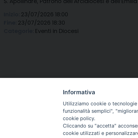
S. Apollinare, Patrono dell’Arcidiocesi e dell’Emi
Inizio:
23/07/2026 18:00
Fine:
23/07/2026 18:30
Categorie:
Eventi in Diocesi
Informativa
Utilizziamo cookie o tecnologie s
funzionalità semplici", "miglior
cookie policy.
Cliccando su "accetta" acconsent
Arcidiocesi di Ravenna-
cookie utilizzati e personalizza