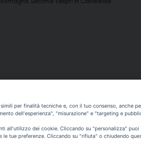
lia Romagna. Secondi Vespri in Cattedrale
imili per finalità tecniche e, con il tuo consenso, anche per 
amento dell'esperienza", "misurazione" e "targeting e pubbli
i all'utilizzo dei cookie. Cliccando su "personalizza" puoi
CONTATTI
Cervia
re le tue preferenze. Cliccando su "rifiuta" o chiudendo que