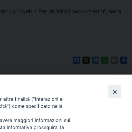
ni, sul web – Per abitare i nuovi media”, nella
Facebook
X
Telegram
WhatsAp
Email
Co
altre finalità ("interazioni e
cità") come specificato nella
 avere maggiori informazioni sui
Per segnalazioni tecniche e aggiornamenti:
sta informativa proseguirai la
webmaster@diocesiravennacervia.it