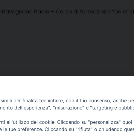
e Ravegnana Radio – Corso di formazione “Da cristia
imili per finalità tecniche e, con il tuo consenso, anche per 
amento dell'esperienza", "misurazione" e "targeting e pubbli
i all'utilizzo dei cookie. Cliccando su "personalizza" puoi
CONTATTI
Cervia
re le tue preferenze. Cliccando su "rifiuta" o chiudendo que