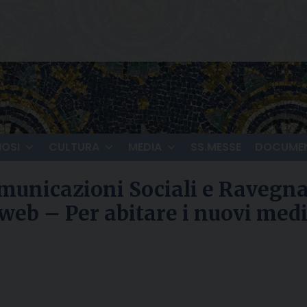
IOSI
CULTURA
MEDIA
SS.MESSE
DOCUMEN
omunicazioni Sociali e Ravegn
 web – Per abitare i nuovi med