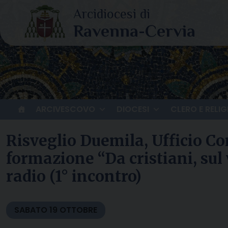
Skip
to
content
ARCIVESCOVO
DIOCESI
CLERO E RELIG
Risveglio Duemila, Ufficio C
formazione “Da cristiani, sul
radio (1° incontro)
SABATO
19
OTTOBRE