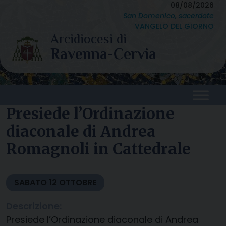
Skip
08/08/2026
San Domenico, sacerdote
to
VANGELO DEL GIORNO
content
Presiede l’Ordinazione
diaconale di Andrea
Romagnoli in Cattedrale
SABATO
12
OTTOBRE
Descrizione:
Presiede l’Ordinazione diaconale di Andrea