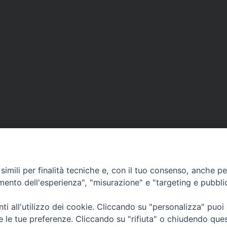
imili per finalità tecniche e, con il tuo consenso, anche per 
amento dell'esperienza", "misurazione" e "targeting e pubbli
i all'utilizzo dei cookie. Cliccando su "personalizza" puoi
CONTATTI
Cervia
re le tue preferenze. Cliccando su "rifiuta" o chiudendo que