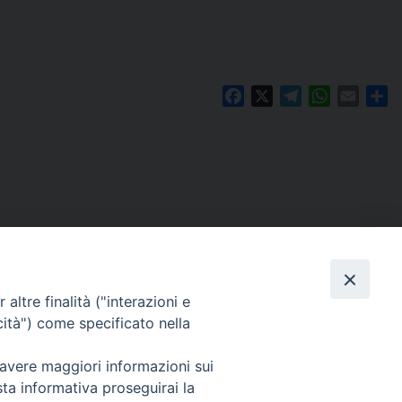
Facebook
X
Telegram
WhatsAp
Email
Co
altre finalità ("interazioni e
cità") come specificato nella
 avere maggiori informazioni sui
Per segnalazioni tecniche e aggiornamenti:
sta informativa proseguirai la
webmaster@diocesiravennacervia.it