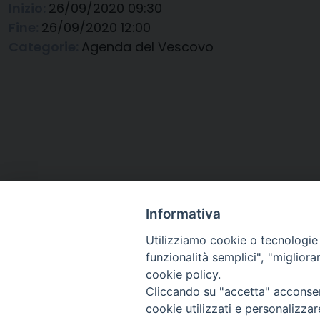
Inizio:
26/09/2020 09:30
Fine:
26/09/2020 12:00
Categorie:
Agenda del Vescovo
Informativa
Utilizziamo cookie o tecnologie s
funzionalità semplici", "miglior
cookie policy.
Cliccando su "accetta" acconsent
Arcidiocesi di Ravenna-
cookie utilizzati e personalizza