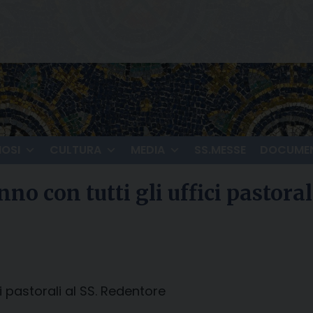
IOSI
CULTURA
MEDIA
SS.MESSE
DOCUMEN
nno con tutti gli uffici pastora
ci pastorali al SS. Redentore