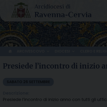
Skip
to
content
ARCIVESCOVO
DIOCESI
CLERO E RELIG
Presiede l’incontro di inizio a
SABATO
26
SETTEMBRE
Descrizione:
Presiede l’incontro di inizio anno con tutti gli uffi