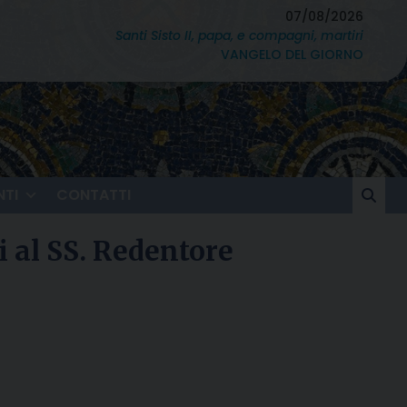
07/08/2026
Santi Sisto II, papa, e compagni, martiri
VANGELO DEL GIORNO
TI
CONTATTI
li al SS. Redentore